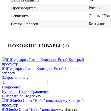
Базовая единица
Россия
Производитель
Слипы / Това
Реквизиты
Без налога
Ставки налогов
ПОХОЖИЕ ТОВАРЫ (2)
Быстрый
просмотр
0101единроз Слип "Единорог Рози"
Цена по
запросу
Запросить цену
Подробнее
Купить в 1 клик
Сравнение
В избранное
Под заказ
Быстрый
просмотр
0103небо Слип "Небо" швы наружу
Цена по