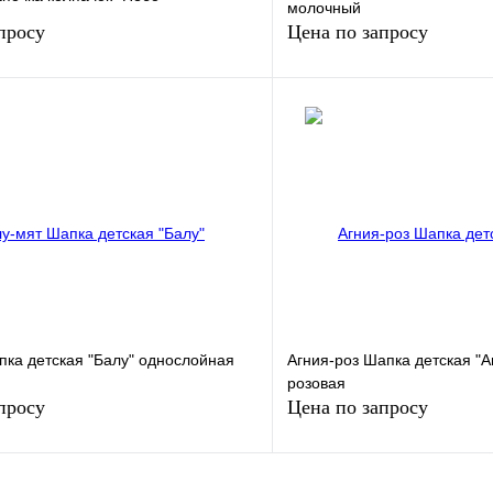
молочный
просу
Цена по запросу
Запросить цену
Запросить
лик
Сравнение
Купить в 1 клик
Под заказ
В избранное
пка детская "Балу" однослойная
Агния-роз Шапка детская "А
розовая
просу
Цена по запросу