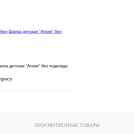
Запросить цену
Запросить
лик
Сравнение
Купить в 1 клик
Под заказ
В избранное
пка детская "Агния" без подклада
просу
Запросить цену
ПРОСМОТРЕННЫЕ ТОВАРЫ
лик
Сравнение