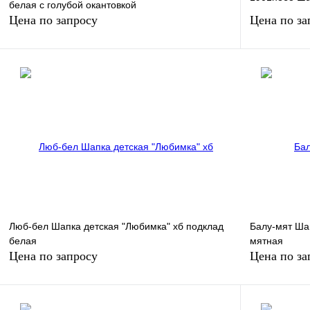
белая с голубой окантовкой
Цена по запросу
Цена по за
Запросить цену
Купить в 1 клик
Сравнение
Купить в 1 к
В избранное
Под заказ
В избранное
Люб-бел Шапка детская "Любимка" хб подклад
Балу-мят Ша
белая
мятная
Цена по запросу
Цена по за