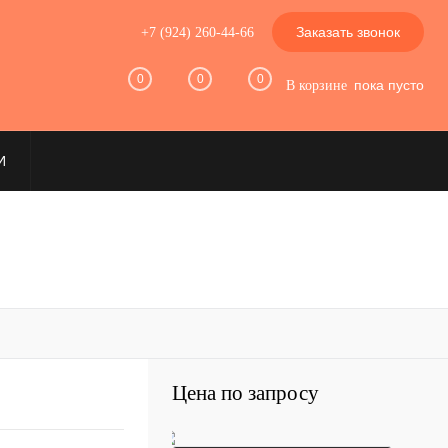
Заказать звонок
+7 (924) 260-44-66
0
0
0
пока пусто
В корзине
И
Цена по запросу