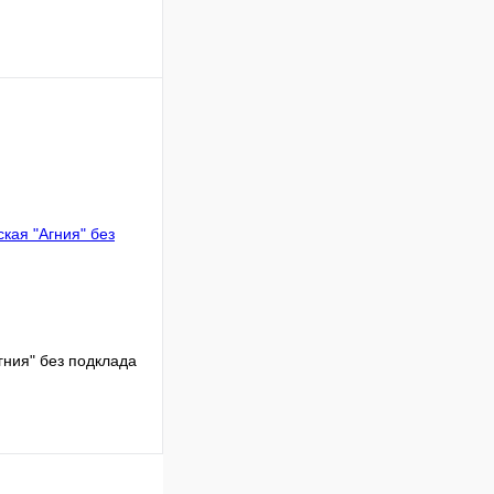
 цену
Сравнение
Под заказ
гния" без подклада