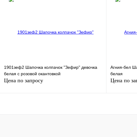
Запросить цену
Купить в 1 клик
Сравнение
Купить в 1 к
В избранное
Под заказ
В избранное
1901зеф2 Шапочка колпачок "Зефир" девочка
Агния-бел Ша
белая с розовой окантовкой
белая
Цена по запросу
Цена по за
Запросить цену
Купить в 1 клик
Сравнение
Купить в 1 к